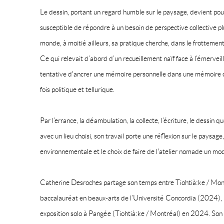
Le dessin, portant un regard humble sur le paysage, devient po
susceptible de répondre à un besoin de perspective collective pl
monde, à moitié ailleurs, sa pratique cherche, dans le frottement 
Ce qui relevait d’abord d’un recueillement naïf face à l’émerv
tentative d'ancrer une mémoire personnelle dans une mémoire col
fois politique et tellurique.
Par l’errance, la déambulation, la collecte, l’écriture, le dessin 
avec un lieu choisi, son travail porte une réflexion sur le paysage, l
environnementale et le choix de faire de l'atelier nomade un mo
Catherine Desroches partage son temps entre Tiohtià:ke / Mon
baccalauréat en beaux-arts de l’Université Concordia (2024),
exposition solo à Pangée (Tiohtià:ke / Montréal) en 2024. Son 