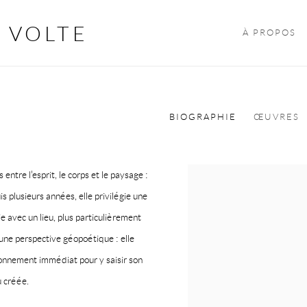
 VOLTE
À PROPOS
BIOGRAPHIE
ŒUVRES
ntre l'esprit, le corps et le paysage :
View works.
s plusieurs années, elle privilégie une
e avec un lieu, plus particulièrement
 une perspective géopoétique : elle
ironnement immédiat pour y saisir son
u créée.