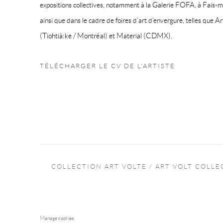
expositions collectives, notamment à la Galerie FOFA, à Fais-moi
ainsi que dans le cadre de foires d’art d’envergure, telles que A
(Tiohtià:ke / Montréal) et Material (CDMX).
TÉLÉCHARGER LE CV DE L'ARTISTE
(PDF, OPENS IN A NEW TAB.)
COLLECTION ART VOLTE / ART VOLT COLLE
Manage cookies