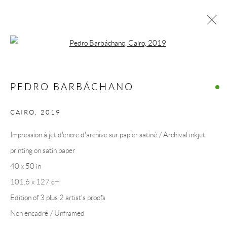
Open a larger version of the following 
PEDRO BARBÁCHANO
BIOGRAPHIE
ŒUVRES
PEDRO BARBÁCHANO
SITE WEB DE L’ARTISTE
BROWSE ARTISTS
CAIRO
,
2019
Impression à jet d'encre d'archive sur papier satiné / Archival inkjet
printing on satin paper
40 x 50 in
COLLECTION ART VOLTE / ART VOLT
101.6 x 127 cm
COLLECTION
Edition of 3 plus 2 artist's proofs
Non encadré / Unframed