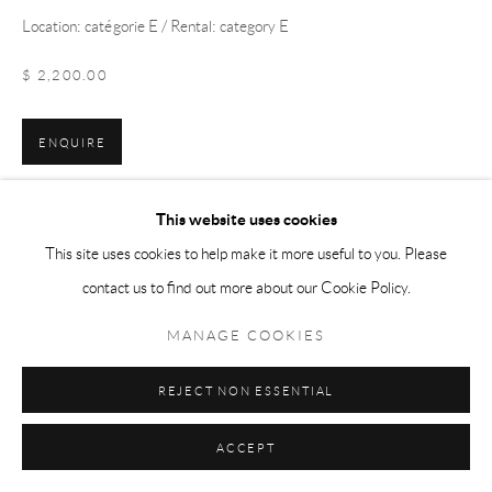
Location: catégorie E / Rental: category E
$ 2,200.00
Manage cookies
© 2026 LA COLLECTION ART VOLTE
SITE BY ARTLOGIC
ENQUIRE
VIEW ON A WALL
This website uses cookies
This site uses cookies to help make it more useful to you. Please
La série
So you understand me
donne à voir divers lieux significatifs de
contact us to find out more about our Cookie Policy.
la fin de mon adolescence, en Égypte. Ces lieux en apparence banals
évoquent succinctement la surveillance, l’intimité...
MANAGE COOKIES
LIRE PLUS
REJECT NON ESSENTIAL
ACCEPT
PARTAGER