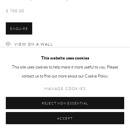
© 2026 LA COLLECTION ART VOLTE
SITE BY ARTLOGIC
$ 700.00
ENQUIRE
VIEW ON A WALL
This website uses cookies
La série
mère-fille
explore les complexités des relations mère-enfant à
This site uses cookies to help make it more useful to you. Please
travers la photographie. Créée de manière collaborative par l'artiste
contact us to find out more about our Cookie Policy.
et sa mère, la série se sert de l'étreinte comme symbole...
MANAGE COOKIES
LIRE PLUS
REJECT NON ESSENTIAL
PARTAGER
ACCEPT