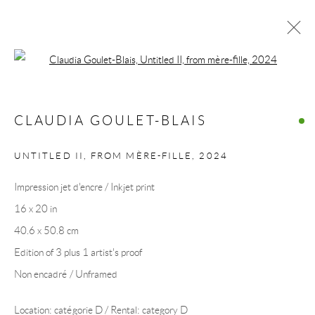
Open a larger version of the following 
ŒUVRES
CLAUDIA GOULET-BLAIS
UNTITLED II, FROM MÈRE-FILLE
,
2024
COLLECTION ART VOLTE / ART VOLT
Impression jet d'encre / Inkjet print
COLLECTION
16 x 20 in
40.6 x 50.8 cm
Edition of 3 plus 1 artist's proof
Non encadré / Unframed
Location: catégorie D / Rental: category D
Manage cookies