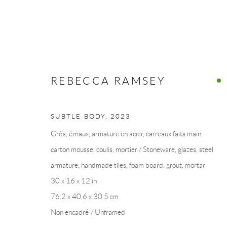
REBECCA RAMSEY
ŒUVRES
SUBTLE BODY
,
2023
Grès, émaux, armature en acier, carreaux faits main,
COLLECTION ART VOLTE / ART VOLT COLLE
carton mousse, coulis, mortier / Stoneware, glazes, steel
armature, handmade tiles, foam board, grout, mortar
30 x 16 x 12 in
76.2 x 40.6 x 30.5 cm
Manage cookies
Non encadré / Unframed
© 2026 LA COLLECTION ART VOLTE
SITE BY ARTLOGIC