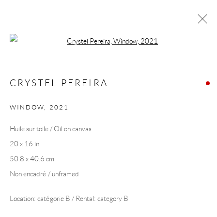
Open a larger version of the following 
ŒUVRES
CRYSTEL PEREIRA
WINDOW
,
2021
COLLECTION ART VOLTE / ART VOLT
Huile sur toile / Oil on canvas
COLLECTION
20 x 16 in
50.8 x 40.6 cm
Non encadré / unframed
Location: catégorie B / Rental: category B
Manage cookies