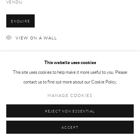
VENDU
© 2026 LA COLLECTION ART VOLTE
SITE BY ARTLOGIC
ENQUIRE
VIEW ON A WALL
Enregistrer un moment, et sa transformation en souvenir. Des arbres
This website uses cookies
brumeux vus à travers une fenêtre. Des formes floues qui rendent le
This site uses cookies to help make it more useful to you. Please
familier étrange. Cette peinture évoque la qualité insaisissable...
contact us to find out more about our Cookie Policy.
LIRE PLUS
MANAGE COOKIES
REJECT NON ESSENTIAL
PARTAGER
ACCEPT