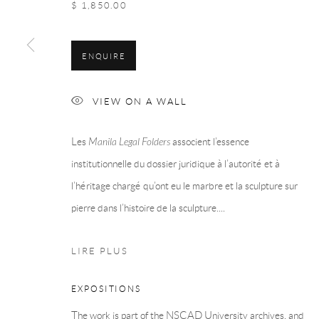
$ 1,850.00
ENQUIRE
VIEW ON A WALL
Les
Manila Legal Folders
associent l’essence
institutionnelle du dossier juridique à l’autorité et à
l’héritage chargé qu’ont eu le marbre et la sculpture sur
pierre dans l’histoire de la sculpture....
LIRE PLUS
EXPOSITIONS
The work is part of the NSCAD University archives, and