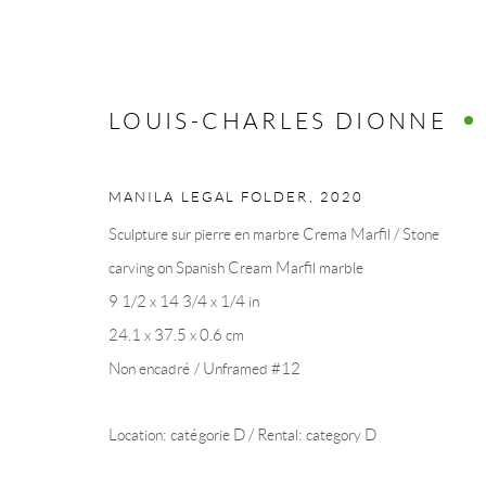
LOUIS-CHARLES DIONNE
ŒUVRES
MANILA LEGAL FOLDER
,
2020
Sculpture sur pierre en marbre Crema Marfil / Stone
carving on Spanish Cream Marfil marble
9 1/2 x 14 3/4 x 1/4 in
COLLECTION ART VOLTE / ART VOLT COLLE
24.1 x 37.5 x 0.6 cm
Non encadré / Unframed #12
Manage cookies
Location: catégorie D / Rental: category D
© 2026 LA COLLECTION ART VOLTE
SITE BY ARTLOGIC