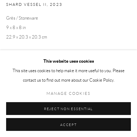
SHARD VESSEL II
,
2023
Grès / Stoneware
Manage cookies
9 x 8 x 8 in
COPYRIGHT © 2026 LA COLLECTION ART VOLTE
22.9 x 20.3 x 20.3 cm
SITE BY ARTLOGIC
Location: catégorie B / Rental: category B
This website uses cookies
$ 270.00
This site uses cookies to help make it more useful to you. Please
contact us to find out more about our Cookie Policy.
ENQUIRE
MANAGE COOKIES
Shard Vessel
s’inspire du cycle de la roche, l’argile étant elle-même le
REJECT NON ESSENTIAL
produit de la roche érodée. L’argile souple est façonnée à la main avant
ACCEPT
d’être exposée au grand feu...