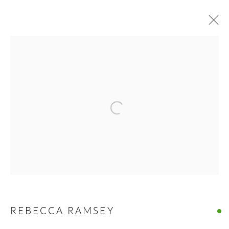
REBECCA RAMSEY
BIOGRAPHY
WORKS
ARTIST WEBSITE
BROWSE ARTISTS
Open a larger version of the following 
COLLECTION ART VOLTE / ART VOLT
COLLECTION
REBECCA RAMSEY