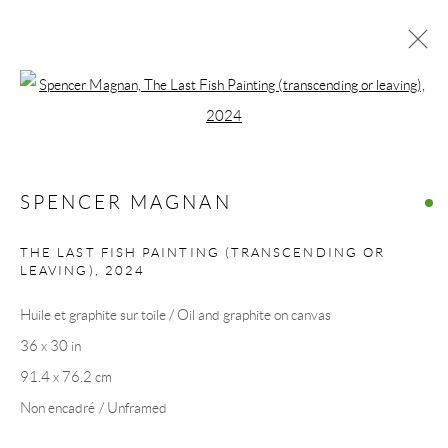
ARTWORKS
Open a larger version of the following 
SPENCER MAGNAN
THE LAST FISH PAINTING (TRANSCENDING OR
COLLECTION ART VOLTE / ART VOLT
LEAVING)
,
2024
COLLECTION
Huile et graphite sur toile / Oil and graphite on canvas
36 x 30 in
91.4 x 76.2 cm
Non encadré / Unframed
Manage cookies