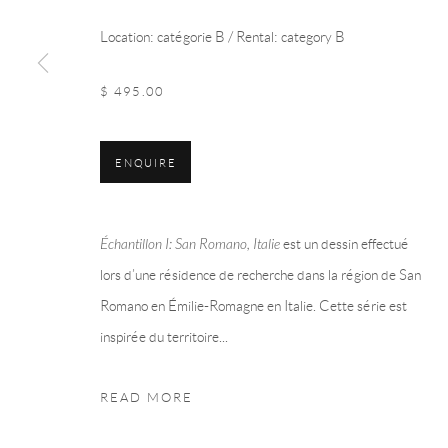
Location: catégorie B / Rental: category B
Manage cookies
COPYRIGHT © 2026 LA COLLECTION ART VOLTE
SITE BY 
$ 495.00
ENQUIRE
Échantillon I: San Romano, Italie
est un dessin effectué
lors d’une résidence de recherche dans la région de San
Romano en Émilie-Romagne en Italie. Cette série est
inspirée du territoire...
READ MORE