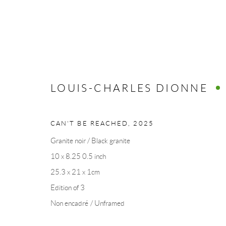
LOUIS-CHARLES DIONNE
LOUIS-CHARLES DIONNE
CAN'T BE REACHED
,
2025
Granite noir / Black granite
10 x 8.25 0.5 inch
25.3 x 21 x 1cm
Edition of 3
COLLECTION ART VOLTE / ART VOLT COLLE
Non encadré / Unframed