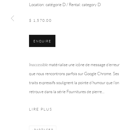
Location: catégorie D / Rental: category D
Manage cookies
$ 1,570.00
© 2026 LA COLLECTION ART VOLTE
SITE BY ARTLOGIC
ENQUIRE
Inaccessible
matérialise une icône de message d’erreur
que nous rencontrons parfois sur Google Chrome. Ses
traits expressifs soulignent la pointe d’humour que l’on
retrouve dans la série Fournitures de pierre...
LIRE PLUS